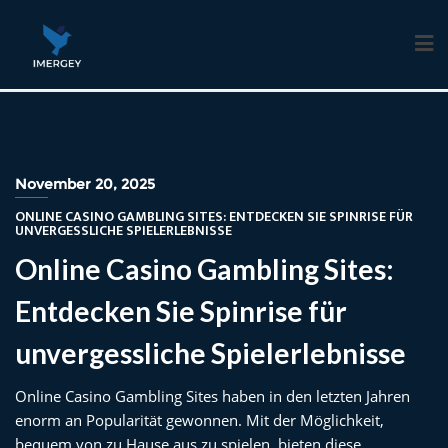
Skip
to
content
November 20, 2025
ONLINE CASINO GAMBLING SITES: ENTDECKEN SIE SPINRISE FÜR
UNVERGESSLICHE SPIELERLEBNISSE
Online Casino Gambling Sites:
Entdecken Sie Spinrise für
unvergessliche Spielerlebnisse
Online Casino Gambling Sites haben in den letzten Jahren
enorm an Popularität gewonnen. Mit der Möglichkeit,
bequem von zu Hause aus zu spielen, bieten diese