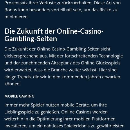
Prozentsatz ihrer Verluste zurückzuerhalten. Diese Art von
Bonus kann besonders vorteilhaft sein, um das Risiko zu
minimieren.
Die Zukunft der Online-Casino-
Gambling-Seiten
Die Zukunft der Online-Casino-Gambling-Seiten sieht
vielversprechend aus. Mit der fortschreitenden Technologie
und der zunehmenden Akzeptanz des Online-Glücksspiels
wird erwartet, dass die Branche weiter wächst. Hier sind
einige Trends, die wir in den kommenden Jahren erwarten
können:
MOBILE GAMING
Immer mehr Spieler nutzen mobile Geräte, um ihre
Lieblingsspiele zu genießen. Online-Casinos werden
weiterhin in die Optimierung ihrer mobilen Plattformen
investieren, um ein nahtloses Spielerlebnis zu gewährleisten.